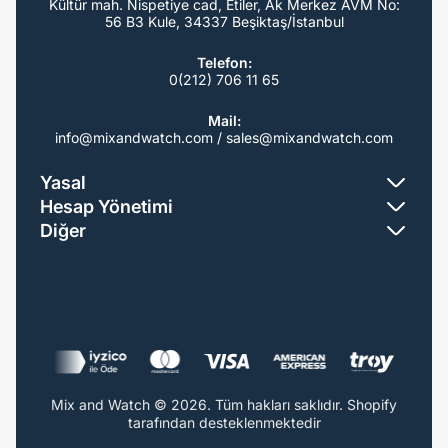
s
Kültür mah. Nispetiye cad, Etiler, Ak Merkez AVM No:
56 B3 Kule, 34337 Beşiktaş/İstanbul
i
n
Telefon:
0(212) 706 11 65
g
:
Mail:
t
info@mixandwatch.com / sales@mixandwatch.com
r
Yasal
.
Hesap Yönetimi
p
Gizlilik Politikası
Diğer
r
Siparişler
Teslimat ve İade
o
Servis
Profil
Mesafeli Satış Sözleşmesi
d
Bakım
u
Blog
c
t
Mix and Watch © 2026. Tüm hakları saklıdır. Shopify
s
tarafından desteklenmektedir
.