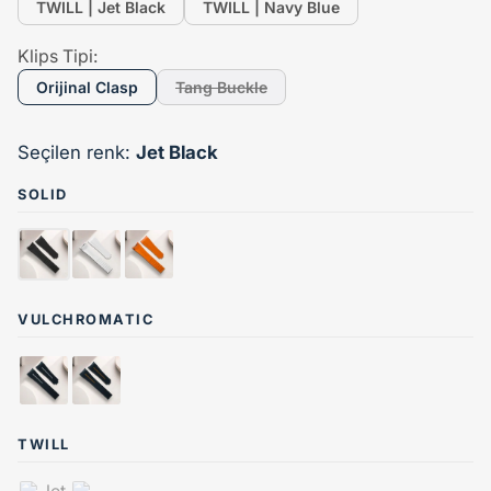
TWILL | Jet Black
TWILL | Navy Blue
Klips Tipi:
Orijinal Clasp
Tang Buckle
Seçilen renk:
Jet Black
SOLID
✓
VULCHROMATIC
TWILL